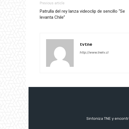
Previous article
Patrulla del rey lanza videoclip de sencillo “Se
levanta Chile”
tvtne
http://www.tnetv.cl
Sintoniza TNE y encontr