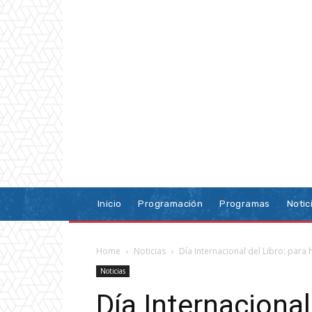
Inicio
Programación
Programas
Notic
Home
Noticias
Día Internacional del Libro: para 
Noticias
Día Internacional