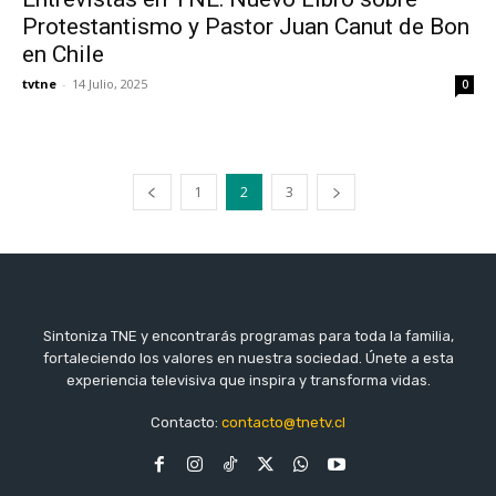
Protestantismo y Pastor Juan Canut de Bon
en Chile
tvtne
-
14 Julio, 2025
0
1
2
3
Sintoniza TNE y encontrarás programas para toda la familia,
fortaleciendo los valores en nuestra sociedad. Únete a esta
experiencia televisiva que inspira y transforma vidas.
Contacto:
contacto@tnetv.cl