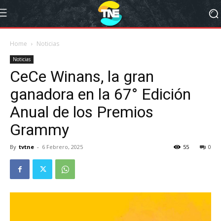
Home
Noticias
Noticias
CeCe Winans, la gran
ganadora en la 67° Edición
Anual de los Premios
Grammy
By
tvtne
-
6 Febrero, 2025
55
0