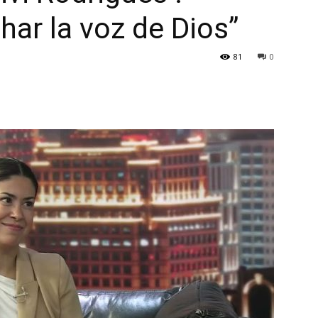
ar la voz de Dios”
81
0