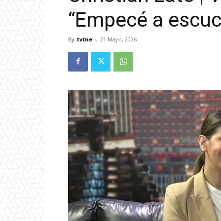
“Empecé a escuch
By
tvtne
-
21 Mayo, 2026