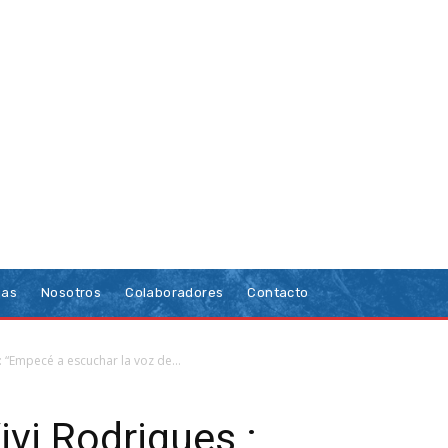
ias
Nosotros
Colaboradores
Contacto
 : “Empecé a escuchar la voz de...
ivi Rodrigues :