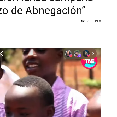
rzo de Abnegación”
12
0