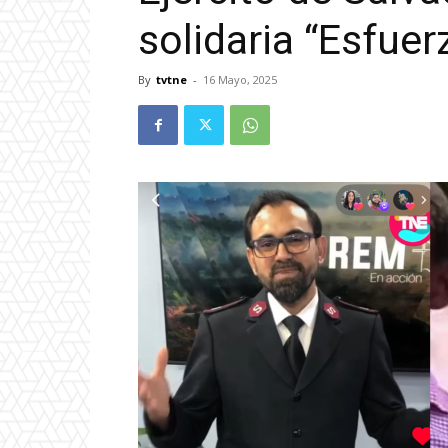
solidaria “Esfue
By
tvtne
-
16 Mayo, 2025