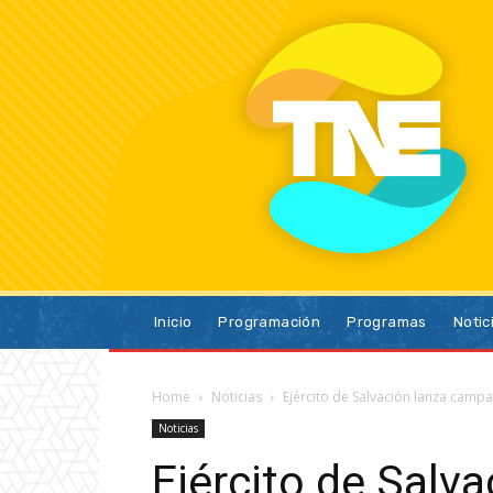
Inicio
Programación
Programas
Notic
Home
Noticias
Ejército de Salvación lanza camp
Noticias
Ejército de Salv