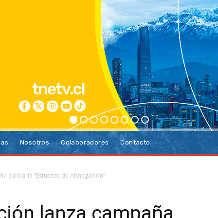
ias
Nosotros
Colaboradores
Contacto
aña solidaria “Esfuerzo de Abnegación”
ación lanza campaña