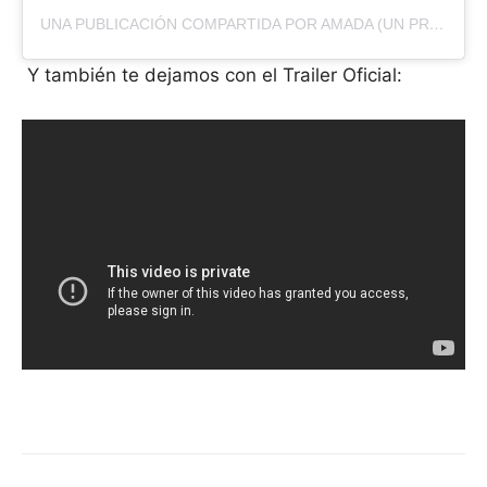
UNA PUBLICACIÓN COMPARTIDA POR AMADA (UN PROPÓSITO MÁS ALLÁ DE TUS SUEÑOS) (@AMADA.TRAIMFILMS)
Y también te dejamos con el Trailer Oficial: