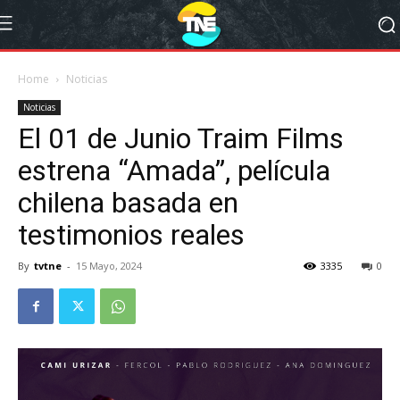
Home
Noticias
Noticias
El 01 de Junio Traim Films
estrena “Amada”, película
chilena basada en
testimonios reales
By
tvtne
-
15 Mayo, 2024
3335
0