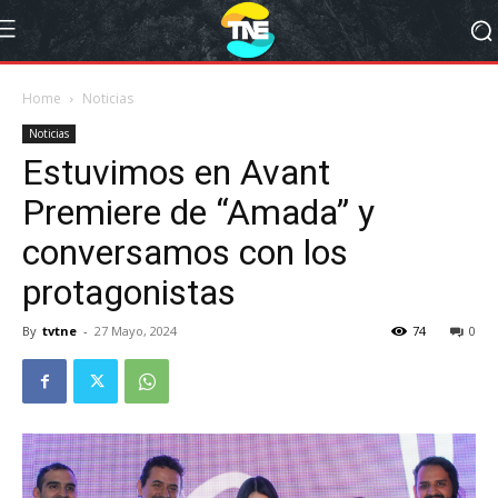
Home
Noticias
Noticias
Estuvimos en Avant
Premiere de “Amada” y
conversamos con los
protagonistas
By
tvtne
-
27 Mayo, 2024
74
0