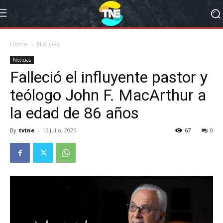
Home
Noticias
Noticias
Falleció el influyente pastor y
teólogo John F. MacArthur a
la edad de 86 años
By
tvtne
-
15 Julio, 2025
67
0