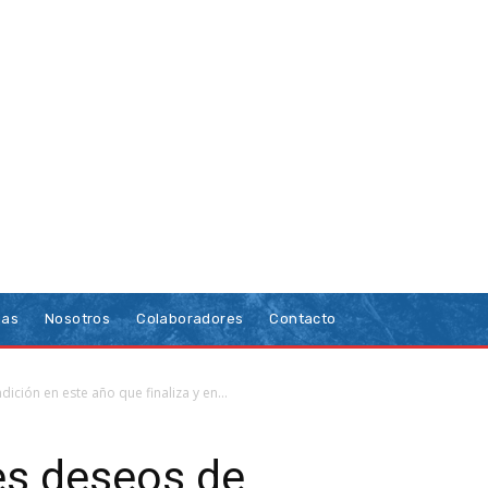
ias
Nosotros
Colaboradores
Contacto
ción en este año que finaliza y en...
s deseos de