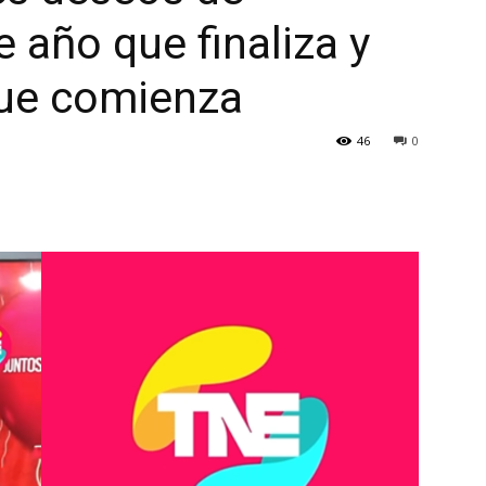
 año que finaliza y
que comienza
46
0