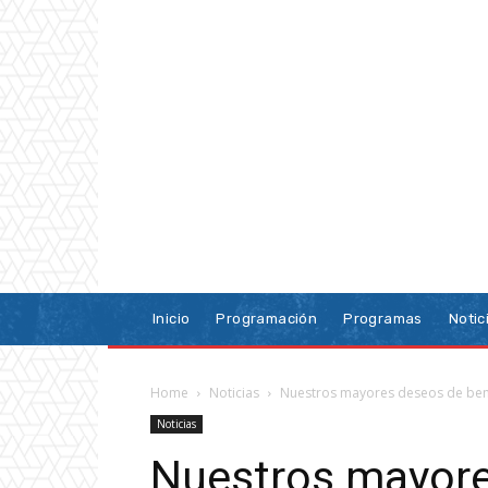
Inicio
Programación
Programas
Notic
Home
Noticias
Nuestros mayores deseos de bendi
Noticias
Nuestros mayore