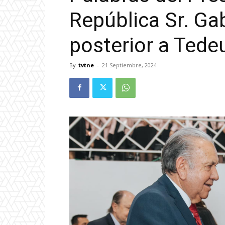
República Sr. Gab
posterior a Ted
By
tvtne
-
21 Septiembre, 2024