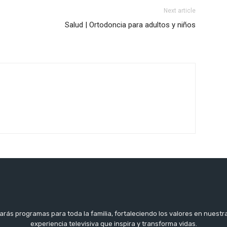
Next article
Salud | Ortodoncia para adultos y niños
arás programas para toda la familia, fortaleciendo los valores en nuestr
experiencia televisiva que inspira y transforma vidas.