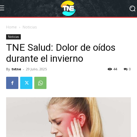
Home
Noticias
Noticias
TNE Salud: Dolor de oídos
durante el invierno
By
tvtne
-
29 Julio, 2025
44
0