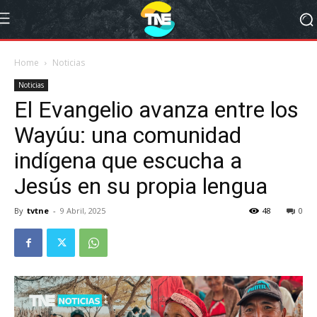
Home
Noticias
Noticias
El Evangelio avanza entre los
Wayúu: una comunidad
indígena que escucha a
Jesús en su propia lengua
By
tvtne
-
9 Abril, 2025
48
0