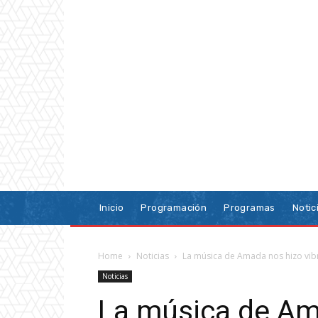
Inicio
Programación
Programas
Notic
Home
Noticias
La música de Amada nos hizo vibr
Noticias
La música de Am