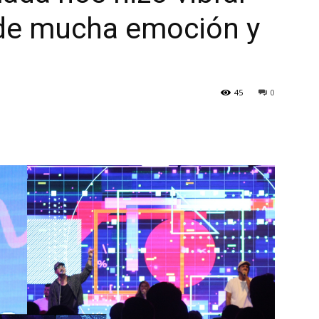
 de mucha emoción y
45
0