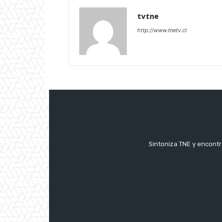
tvtne
http://www.tnetv.cl
Sintoniza TNE y encontr