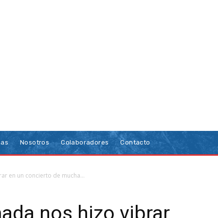
ias
Nosotros
Colaboradores
Contacto
ar en un concierto de mucha...
ada nos hizo vibrar