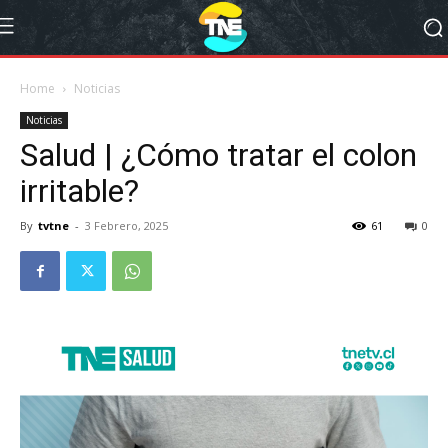
Home
Noticias
Noticias
Salud | ¿Cómo tratar el colon
irritable?
By
tvtne
-
3 Febrero, 2025
61
0